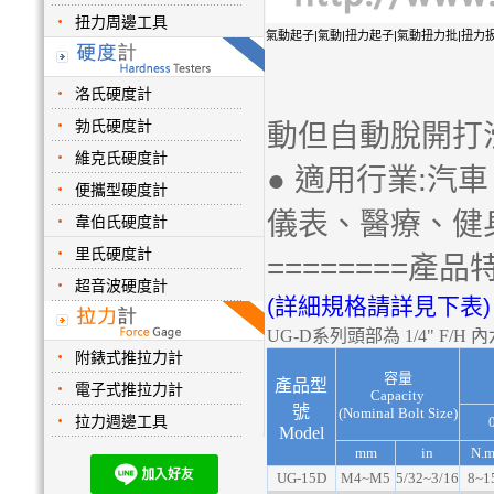
扭力周邊工具
氣動起子|氣動|扭力起子|氣動扭力批|扭力
洛氏硬度計
勃氏硬度計
動但自動脫開打滑(
維克氏硬度計
● 適用行業:
便攜型硬度計
儀表、醫療、健
韋伯氏硬度計
里氏硬度計
========產品特
超音波硬度計
(詳細規格請詳見下表)
UG-D系列頭部為 1/4" F/H
附錶式推拉力計
容量
產品型
電子式推拉力計
Capacity
號
(Nominal Bolt Size)
拉力週邊工具
Model
mm
in
N.
UG-15D
M4~M5
5/32~3/16
8~1