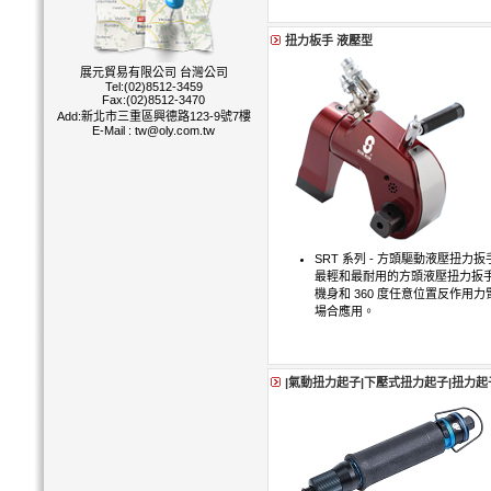
扭力板手 液壓型
展元貿易有限公司 台灣公司
Tel:(02)8512-3459
Fax:(02)8512-3470
Add:新北市三重區興德路123-9號7樓
E-Mail :
tw@oly.com.tw
SRT 系列 - 方頭驅動液壓扭
最輕和最耐用的方頭液壓扭力扳
機身和 360 度任意位置反作用
場合應用。
|氣動扭力起子|下壓式扭力起子|扭力