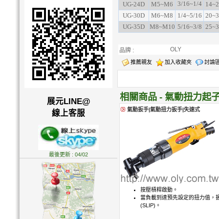
3/16~1/4
UG-24D
M5~M6
14~2
UG-30D
M6~M8
1/4~5/16
20~3
UG-35D
M8~M10
5/16~3/8
25~3
OLY
品牌 :
推薦親友
加入收藏夾
討論
相關商品 - 氣動扭力起
展元LINE@
氣動扳手|氣動扭力扳手|失速式
線上客服
最後更新 : 04/02
按壓槓桿啟動。
當負載到達預先設定的扭力值，
(SLIP)。