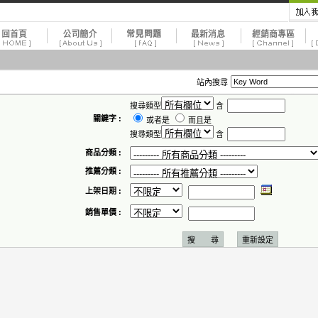
站內搜尋
搜尋類型
含
關鍵字 :
或者是
而且是
搜尋類型
含
商品分類 :
推薦分類 :
上架日期 :
銷售單價 :