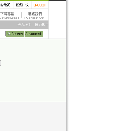
扭力板手，扭力扳手，扭力起子，扭力計，扭力試驗機，扭力倍力器，電