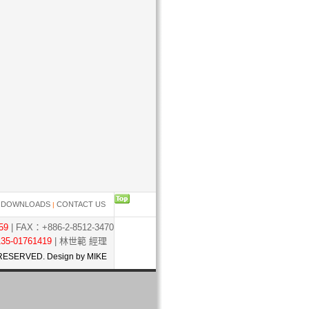
....
DOWNLOADS
CONTACT US
|
|
59
| FAX：+886-2-8512-3470
35-01761419
| 林世範 經理
RESERVED. Design by MIKE