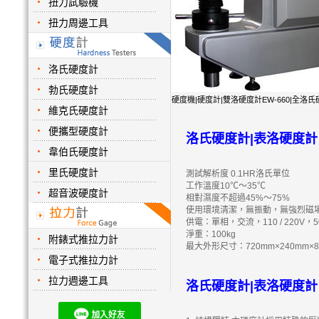
扭力試驗機
扭力周邊工具
洛氏硬度計
勃氏硬度計
硬度機|硬度計|雙洛硬度計EW-660|全洛氏硬度機E
維克氏硬度計
便攜型硬度計
洛氏硬度計|表洛硬度計 
韋伯氏硬度計
里氏硬度計
測試解析度 0.1HR洛氏單位
工作溫度10℃～35℃
超音波硬度計
相對濕度不超過45%～75%
使用環境清潔，無振動，無強烈磁
供電：單相，交流，110 / 220V，5
淨重：100kg
附錶式推拉力計
最大外形尺寸：720mm×240mm×8
電子式推拉力計
拉力週邊工具
洛氏硬度計|表洛硬度計 