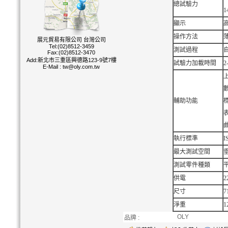
總試驗力
1
顯示
操作方法
展元貿易有限公司 台灣公司
Tel:(02)8512-3459
測試過程
Fax:(02)8512-3470
Add:新北市三重區興德路123-9號7樓
試驗力加載時間
E-Mail :
tw@oly.com.tw
輔助功能
執行標準
I
最大測試空間
測試零件種類
供電
2
尺寸
7
淨重
1
OLY
品牌 :