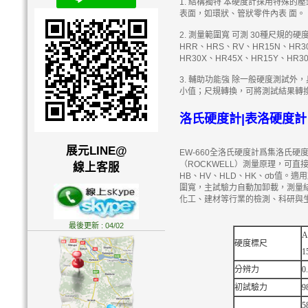
1. 結構獨特 本硬度計採用特殊
表面，如環狀、管狀零件內表 面。
2. 測量範圍寬 可測 30種尺規的硬
HRR、HRS、RV、HR15N、HR30
HR30X、HR45X、HR15Y、HR3
3. 輔助功能強 除一般硬度測試
小值；尺規轉換，可將測試結果轉換
洛氏硬度計|表洛硬度計 
展元LINE@
EW-660全洛氏硬度計爲集洛氏
（ROCKWELL）測量原理，可
線上客服
HB、HV、HLD、HK、σb值
圍寬，主試驗力自動加卸載，測量
化工、建材等行業的檢測、科研與
最後更新 : 04/02
A
硬度標尺
1
分辨力
0
初試驗力
9
5